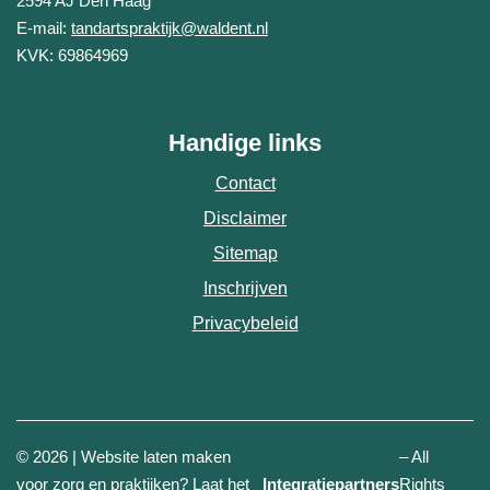
2594 AJ
Den Haag
E-mail:
tandartspraktijk@waldent.nl
KVK: 69864969
Handige links
Contact
Disclaimer
Sitemap
Inschrijven
Privacybeleid
© 2026 | Website laten maken
– All
(opent in n
voor zorg en praktijken? Laat het
Integratiepartners
Rights