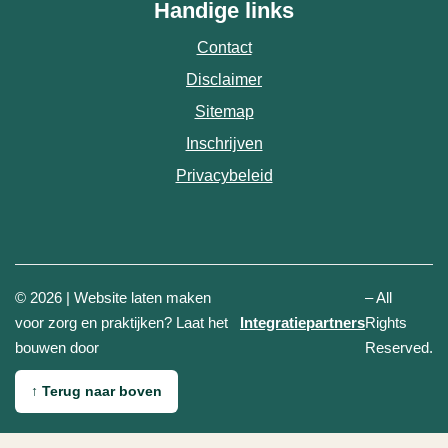
Handige links
Contact
Disclaimer
Sitemap
Inschrijven
Privacybeleid
© 2026 | Website laten maken
– All
(opent in n
voor zorg en praktijken? Laat het
Integratiepartners
Rights
bouwen door
Reserved.
↑
Terug naar boven