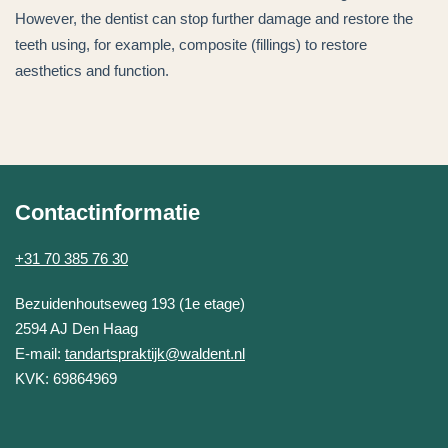
However, the dentist can stop further damage and restore the
teeth using, for example, composite (fillings) to restore
aesthetics and function.
Contactinformatie
+31 70 385 76 30
Tandartspraktijk Waldent
Bezuidenhoutseweg 193 (1e etage)
2594 AJ
Den Haag
E-mail:
tandartspraktijk@waldent.nl
KVK: 69864969