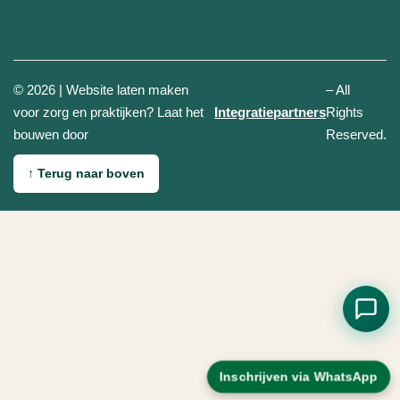
© 2026 | Website laten maken
– All
(opent in n
voor zorg en praktijken? Laat het
Integratiepartners
Rights
bouwen door
Reserved.
↑
Terug naar boven
Inschrijven via WhatsApp