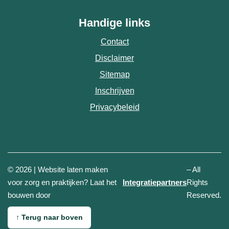
Handige links
Contact
Disclaimer
Sitemap
Inschrijven
Privacybeleid
© 2026 | Website laten maken
– All
(opent in n
voor zorg en praktijken? Laat het
Integratiepartners
Rights
bouwen door
Reserved.
↑
Terug naar boven