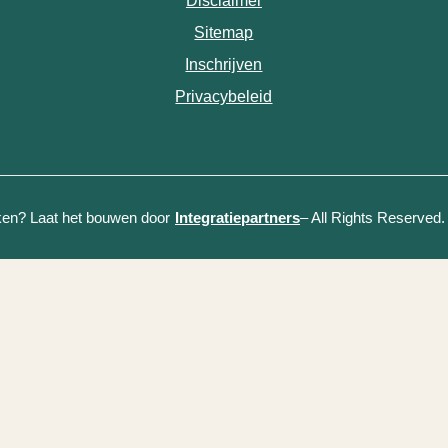
Disclaimer
Sitemap
Inschrijven
Privacybeleid
(opent in nieuw tabbl
jken? Laat het bouwen door
Integratiepartners
– All Rights Reserved.