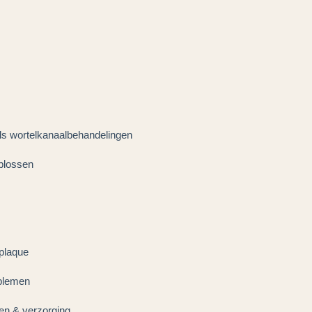
ls wortelkanaalbehandelingen
plossen
 plaque
oblemen
en & verzorging