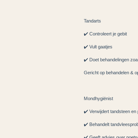
Tandarts
✔️ Controleert je gebit
✔️ Vult gaatjes
✔️ Doet behandelingen zoa
Gericht op behandelen & o
Mondhygiënist
✔️ Verwijdert tandsteen en
✔️ Behandelt tandvleespr
✔️ Geeft advies over poets