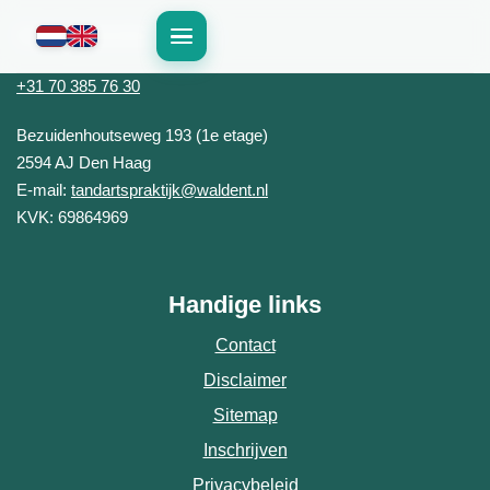
Contactinformatie
+31 70 385 76 30
Tandartspraktijk Waldent
Bezuidenhoutseweg 193 (1e etage)
2594 AJ
Den Haag
E-mail:
tandartspraktijk@waldent.nl
KVK: 69864969
Handige links
Contact
Disclaimer
Sitemap
Inschrijven
Privacybeleid