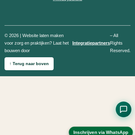
© 2026 | Website laten maken
– All
(opent in n
voor zorg en praktijken? Laat het
Integratiepartners
Rights
bouwen door
Reserved.
↑
Terug naar boven
Inschrijven via WhatsApp